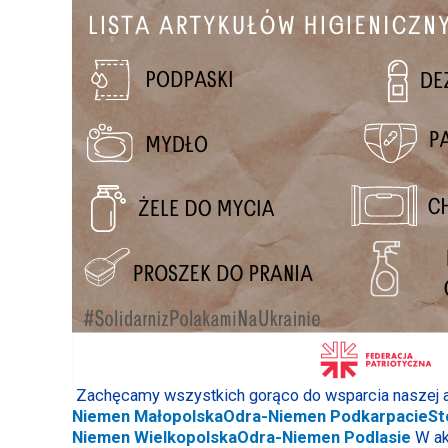
Zachęcamy wszystkich gorąco do wsparcia naszej ak
Niemen Małopolska
Odra-Niemen Podkarpacie
St
Niemen Wielkopolska
Odra-Niemen Podlasie
W ak