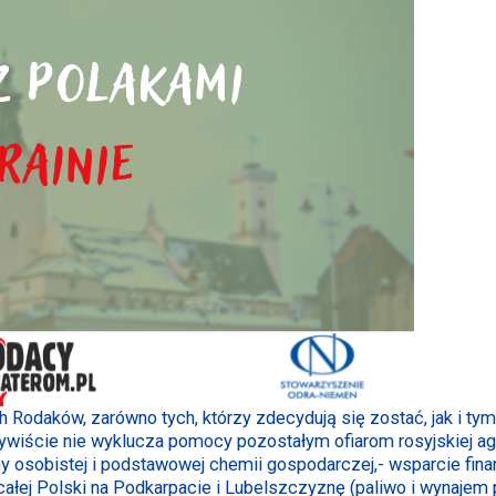
 Rodaków, zarówno tych, którzy zdecydują się zostać, jak i tym
zywiście nie wyklucza pomocy pozostałym ofiarom rosyjskiej ag
y osobistej i podstawowej chemii gospodarczej,- wsparcie fin
z całej Polski na Podkarpacie i Lubelszczyznę (paliwo i wynaj