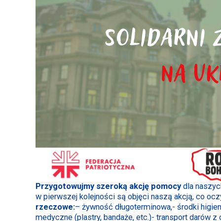
Przygotowujmy szeroką akcję pomocy
dla naszych
w pierwszej kolejności są objęci naszą akcją, co oc
rzeczowe:
– żywność długoterminowa,- środki higien
medyczne (plastry, bandaże, etc.)- transport darów 