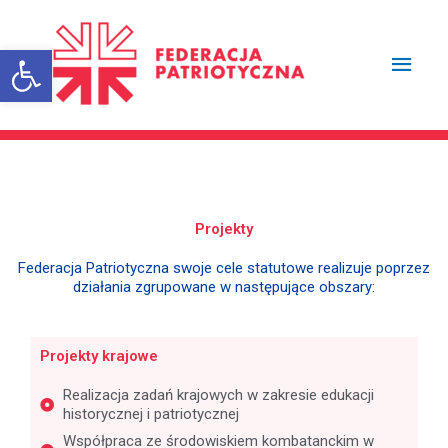
Przejdź
Głów
do
treści
Otwórz pasek narzędzi
men
Projekty
Federacja Patriotyczna swoje cele statutowe realizuje poprzez
działania zgrupowane w następujące obszary:
Projekty krajowe
Realizacja zadań krajowych w zakresie edukacji
historycznej i patriotycznej
Współpraca ze środowiskiem kombatanckim w