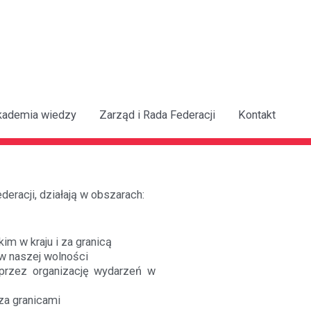
kademia wiedzy
Zarząd i Rada Federacji
Kontakt
eracji, działają w obszarach:
m w kraju i za granicą
w naszej wolności
oprzez organizację wydarzeń w
oza granicami