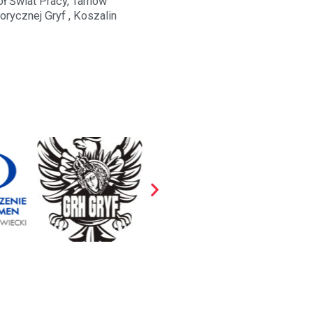
 Świat Pracy, Tarnów
rycznej Gryf , Koszalin