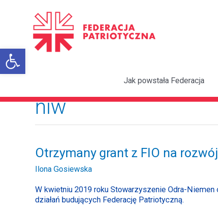
Przejdź
do
treści
Otwórz pasek narzędzi
Jak powstała Federacja
niw
Otrzymany
Otrzymany grant z FIO na rozwój 
grant
Ilona Gosiewska
z
FIO
W kwietniu 2019 roku Stowarzyszenie Odra-Niemen ot
na
działań budujących Federację Patriotyczną.
rozwój
Federacji