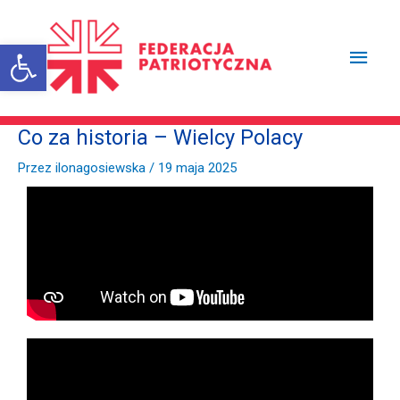
Przejdź
Głów
do
treści
Otwórz pasek narzędzi
men
Co za historia – Wielcy Polacy
Przez
ilonagosiewska
/
19 maja 2025