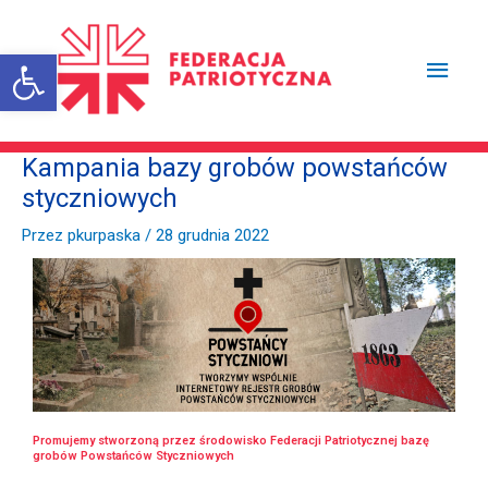
Przejdź
Głów
do
treści
Otwórz pasek narzędzi
men
Kampania bazy grobów powstańców
styczniowych
Przez
pkurpaska
/
28 grudnia 2022
Promujemy stworzoną przez środowisko Federacji Patriotycznej bazę
grobów Powstańców Styczniowych