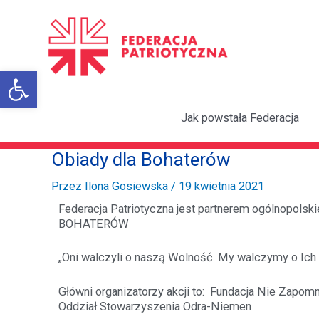
Przejdź
do
treści
Otwórz pasek narzędzi
Jak powstała Federacja
Obiady dla Bohaterów
Przez
Ilona Gosiewska
/
19 kwietnia 2021
Federacja Patriotyczna jest partnerem ogólnopolsk
BOHATERÓW
„Oni walczyli o naszą Wolność. My walczymy o Ich
Główni organizatorzy akcji to: Fundacja Nie Zapom
Oddział Stowarzyszenia Odra-Niemen