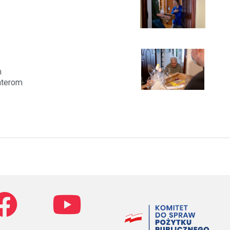
m
aterom