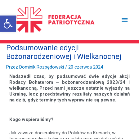
Przejdź
Głów
do
treści
Otwórz pasek narzędzi
men
Podsumowanie edycji
Bożonarodzeniowej i Wielkanocnej
Przez
Dominik Rozpędowski
/
20 czerwca 2024
Nadszedł czas, by podsumować dwie edycje akcji
Rodacy Bohaterom – bożonarodzeniową 2023/24 i
wielkanocną. Przed nami jeszcze ostatnie wyjazdy na
Ukrainę, lecz przedstawimy rezultaty naszych działań
na dziś, gdyż terminy tych wypraw nie są pewne.
Kogo wspieraliśmy?
Jak zawsze docieraliśmy do Polaków na Kresach, w
tegorocznej edycji kolejny raz udało nam się dotrzeć do