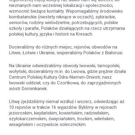
nieznanych nam wcześniej lokalizacji i społeczności,
wzmocnić bieżące kontakty. Wspomagaliśmy środowisko
kombatanckie (niestety niknące w oczach), sybirackie,
seniorów, rodziny wielodzietne, potrzebujących, polskie
szkoły i parafie, Polaków działających na rzecz utrzymania
polskiej kultury, języka i historii na Kresach.
Docieraliśmy do różnych miejsc, rejonów, obwodów na
Litwie, Łotwie i Ukrainie, wspieraliśmy Polaków z Białorusi.
Na Ukrainie odwiedzaliśmy obwody lwowski, tarnopolski,
wołyński, docieraliśmy m.in. do Lwowa, gdzie prężnie działa
Centrum Polskiej Kultury Odra-Niemen-Dniestr, nasz
lwowski oddział, czy do Czortkowa, do zaprzyjaźnionych
sióstr Dominikanek.
Litwę zjeździliśmy niemal wzdłuż i wszerz, odwiedzając aż
10 rejonów w trakcie 16 wyjazdów. Byliśmy w rejonach
jezioroskim, kiejdańskim, kowieńskim, radziwilskim,
szyłokarczemskim, święciańskim, trockim, wileńskim,
wisagińskim i oczywiście solecznickim.