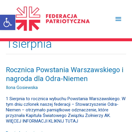
Przejdź
Głów
do
treści
Otwórz pasek narzędzi
men
1sierpnia
Rocznica
Rocznica Powstania Warszawskiego i
Powstania
nagroda dla Odra-Niemen
Warszawskiego
i
Ilona Gosiewska
nagroda
dla
1 Sierpnia to rocznica wybuchu Powstania Warszawskiego. W
Odra-
tym dniu członek naszej federacji – Stowarzyszenie Odra-
Niemen
Niemen – otrzymało pamiątkowe odznaczenie, które
przyznała Kapituła Światowego Związku Żołnierzy AK.
WIĘCEJ INFORMACJI KLIKNIJ TUTAJ