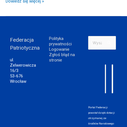
Dowiedz się więcej »
Polityka
Federacja
Szukaj
prywatności
Patriotyczna
dla:
Logowanie
Zgłoś błąd na
ul.
stronie
Zelwerowicza
16/3
53-676
Wrocław
Portal Federacji
powstał dzięki dotacji
otrzymanej ze
środków Narodowego