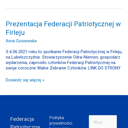
Prezentacja
Prezentacja Federacji Patriotycznej w
Federacji
Firleju
Patriotycznej
w
Ilona Gosiewska
Firleju
3-6.06.2021 roku to spotkanie Federacji Patriotycznej w Firleju,
na Lubelszczyźnie. Stowarzyszenie Odra-Niemen, gospodarz
wydarzenia, zaprosiło członków Federacji Patriotycznej na
swoje coroczne Walne Zebranie Członków. LINK DO STRONY
Dowiedz się więcej »
Polityka
Federacja
Szukaj
prywatności
Patriotyczna
dla: