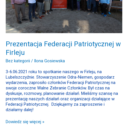
Prezentacja Federacji Patriotycznej w
Firleju
Bez kategorii
/
Ilona Gosiewska
3-6.06.2021 roku to spotkanie naszego w Firleju, na
Lubelszczyźnie. Stowarzyszenie Odra-Niemen, gospodarz
wydarzenia, zaprosiło członków Federacji Patriotycznej na
swoje coroczne Walne Zebranie Członków. Był czas na
dyskusje, rozmowy, planowanie działań. Mieliśmy szansę na
prezentację naszych działań oraz organizacji działające w
Federacji Patriotycznej. Dziękujemy za zaproszenie i
działamy dalej!
Dowiedz się więcej »