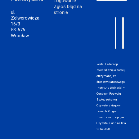
Logowanie
Zgłoś błąd na
ul.
stronie
Zelwerowicza
16/3
53-676
Wrocław
Portal Federacji
powstał dzięki dotacji
otrzymanej ze
środków Narodowego
Instytutu Wolności –
Centrum Rozwoju
Społeczeństwa
Obywatelskiego w
ramach Programu
Funduszu Inicjatyw
Obywatelskich na lata
2014-2020