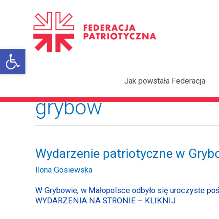
Przejdź
do
treści
Otwórz pasek narzędzi
Jak powstała Federacja
grybów
Wydarzenie
Wydarzenie patriotyczne w Gryb
patriotyczne
Ilona Gosiewska
w
Grybowie
W Grybowie, w Małopolsce odbyło się uroczyste po
WYDARZENIA NA STRONIE – KLIKNIJ