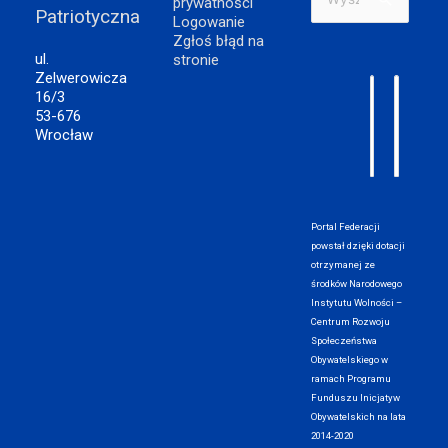
prywatności
Patriotyczna
dla:
Logowanie
Zgłoś błąd na
ul.
stronie
Zelwerowicza
16/3
53-676
Wrocław
Portal Federacji
powstał dzięki dotacji
otrzymanej ze
środków Narodowego
Instytutu Wolności –
Centrum Rozwoju
Społeczeństwa
Obywatelskiego w
ramach Programu
Funduszu Inicjatyw
Obywatelskich na lata
2014-2020