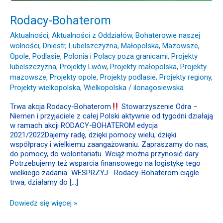
Rodacy-Bohaterom
Aktualności
,
Aktualności z Oddziałów
,
Bohaterowie naszej
wolności
,
Dniestr
,
Lubelszczyzna
,
Małopolska
,
Mazowsze
,
Opole
,
Podlasie
,
Polonia i Polacy poza granicami
,
Projekty
lubelszczyzna
,
Projekty Lwów
,
Projekty małopolska
,
Projekty
mazowsze
,
Projekty opole
,
Projekty podlasie
,
Projekty regiony
,
Projekty wielkopolska
,
Wielkopolska
/
ilonagosiewska
Trwa akcja Rodacy-Bohaterom
Stowarzyszenie Odra –
Niemen i przyjaciele z całej Polski aktywnie od tygodni działają
w ramach akcji RODACY-BOHATEROM edycja
2021/2022Dajemy radę, dzięki pomocy wielu, dzięki
współpracy i wielkiemu zaangażowaniu. Zapraszamy do nas,
do pomocy, do wolontariatu. Wciąż można przynosić dary.
Potrzebujemy też wsparcia finansowego na logistykę tego
wielkiego zadania WESPRZYJ Rodacy-Bohaterom ciągle
trwa, działamy do […]
Dowiedz się więcej »