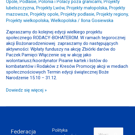
Opole
,
Podlasie
,
Polonia i Polacy poza granicami
,
Projekty
lubelszczyzna
,
Projekty Lwów
,
Projekty małopolska
,
Projekty
mazowsze
,
Projekty opole
,
Projekty podlasie
,
Projekty regiony
,
Projekty wielkopolska
,
Wielkopolska
/
Ilona Gosiewska
Zapraszamy do kolejnej edycji wielkiego projektu
społecznego RODACY-BOHATEROM. W ramach tegorocznej
akcji Bożonarodzeniowej zapraszamy do następujących
aktywności: Wpłaty funduszy na akcję Zbiórki darów do
Paczek Pamięci Włączenie się w akcję jako
wolontariusz/koordynator Pisanie kartek i listów do
kombatantów i Rodaków z Kresów Promocję akcji w mediach
społecznościowych Termin edycji świątecznej Boże
Narodzenie 15.10 – 31.12.
Dowiedz się więcej »
Polityka
Federacja
Szukaj