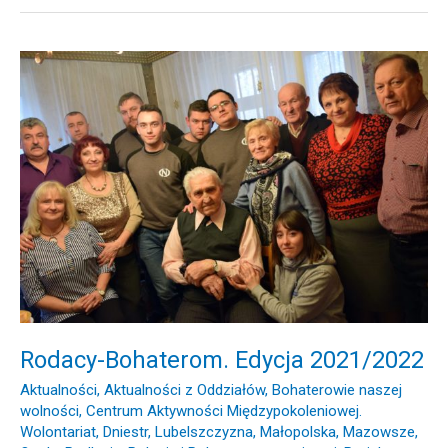
Rodacy-
Bohaterom.
Edycja
2021/2022
Rodacy-Bohaterom. Edycja 2021/2022
Aktualności
,
Aktualności z Oddziałów
,
Bohaterowie naszej
wolności
,
Centrum Aktywności Międzypokoleniowej.
Wolontariat
,
Dniestr
,
Lubelszczyzna
,
Małopolska
,
Mazowsze
,