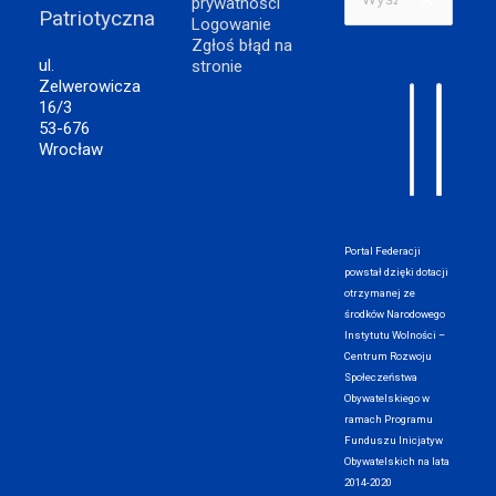
prywatności
Patriotyczna
dla:
Logowanie
Zgłoś błąd na
ul.
stronie
Zelwerowicza
16/3
53-676
Wrocław
Portal Federacji
powstał dzięki dotacji
otrzymanej ze
środków Narodowego
Instytutu Wolności –
Centrum Rozwoju
Społeczeństwa
Obywatelskiego w
ramach Programu
Funduszu Inicjatyw
Obywatelskich na lata
2014-2020