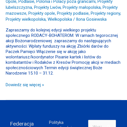
Opole
,
Podlasie
,
Polonia i Polacy poza granicami
,
Projekty
lubelszczyzna
,
Projekty Lwów
,
Projekty małopolska
,
Projekty
mazowsze
,
Projekty opole
,
Projekty podlasie
,
Projekty regiony
,
Projekty wielkopolska
,
Wielkopolska
/
Ilona Gosiewska
Zapraszamy do kolejnej edycji wielkiego projektu
społecznego RODACY-BOHATEROM. W ramach tegorocznej
akcji Bożonarodzeniowej zapraszamy do następujących
aktywności: Wpłaty funduszy na akcję Zbiórki darów do
Paczek Pamięci Włączenie się w akcję jako
wolontariusz/koordynator Pisanie kartek i listów do
kombatantów i Rodaków z Kresów Promocję akcji w mediach
społecznościowych Termin edycji świątecznej Boże
Narodzenie 15.10 – 31.12.
Dowiedz się więcej »
Polityka
Federacja
Szukaj