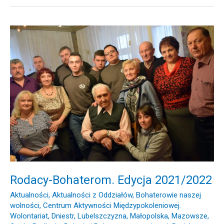
Rodacy-
Bohaterom.
Edycja
2021/2022
Rodacy-Bohaterom. Edycja 2021/2022
Aktualności
,
Aktualności z Oddziałów
,
Bohaterowie naszej
wolności
,
Centrum Aktywności Międzypokoleniowej.
Wolontariat
,
Dniestr
,
Lubelszczyzna
,
Małopolska
,
Mazowsze
,