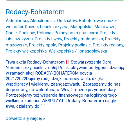
Rodacy-Bohaterom
Aktualności
,
Aktualności z Oddziałów
,
Bohaterowie naszej
wolności
,
Dniestr
,
Lubelszczyzna
,
Małopolska
,
Mazowsze
,
Opole
,
Podlasie
,
Polonia i Polacy poza granicami
,
Projekty
lubelszczyzna
,
Projekty Lwów
,
Projekty małopolska
,
Projekty
mazowsze
,
Projekty opole
,
Projekty podlasie
,
Projekty regiony
,
Projekty wielkopolska
,
Wielkopolska
/
ilonagosiewska
Trwa akcja Rodacy-Bohaterom
Stowarzyszenie Odra –
Niemen i przyjaciele z całej Polski aktywnie od tygodni działają
w ramach akcji RODACY-BOHATEROM edycja
2021/2022Dajemy radę, dzięki pomocy wielu, dzięki
współpracy i wielkiemu zaangażowaniu. Zapraszamy do nas,
do pomocy, do wolontariatu. Wciąż można przynosić dary.
Potrzebujemy też wsparcia finansowego na logistykę tego
wielkiego zadania WESPRZYJ Rodacy-Bohaterom ciągle
trwa, działamy do […]
Dowiedz się więcej »