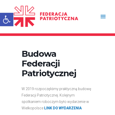
Przejdź
Głów
do
treści
Otwórz pasek narzędzi
men
Budowa
Federacji
Patriotycznej
W 2019 rozpoczęliśmy praktyczną budowę
Federacji Patriotycznej. Kolejnym
spotkaniem roboczym było wydarzenie w
Wielkopolsce
LINK DO WYDARZENIA