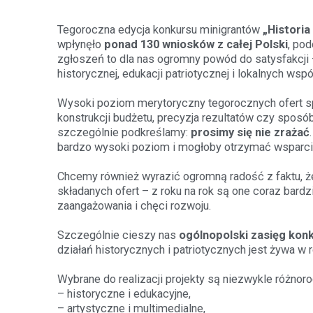
Tegoroczna edycja konkursu minigrantów
„Historia
wpłynęło
ponad 130 wniosków z całej Polski
, po
zgłoszeń to dla nas ogromny powód do satysfakcji –
historycznej, edukacji patriotycznej i lokalnych wspó
Wysoki poziom merytoryczny tegorocznych ofert sp
konstrukcji budżetu, precyzja rezultatów czy sposó
szczególnie podkreślamy:
prosimy się nie zrażać
bardzo wysoki poziom i mogłoby otrzymać wsparcie
Chcemy również wyrazić ogromną radość z faktu, 
składanych ofert – z roku na rok są one coraz bard
zaangażowania i chęci rozwoju.
Szczególnie cieszy nas
ogólnopolski zasięg kon
działań historycznych i patriotycznych jest żywa w
Wybrane do realizacji projekty są niezwykle różnoro
– historyczne i edukacyjne,
– artystyczne i multimedialne,