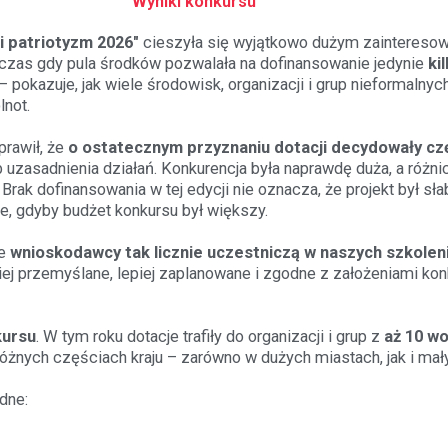
Wyniki konkursu
 i patriotyzm 2026″
cieszyła się wyjątkowo dużym zainteresowa
dczas gdy pula środków pozwalała na dofinansowanie jedynie
ki
 pokazuje, jak wiele środowisk, organizacji i grup nieformalnyc
lnot.
rawił, że
o ostatecznym przyznaniu dotacji decydowały c
b uzasadnienia działań. Konkurencja była naprawdę duża, a różn
. Brak dofinansowania w tej edycji nie oznacza, że projekt był sł
, gdyby budżet konkursu był większy.
że
wnioskodawcy tak licznie uczestniczą w naszych szkoleni
ziej przemyślane, lepiej zaplanowane i zgodne z założeniami kon
kursu
. W tym roku dotacje trafiły do organizacji i grup z
aż 10 w
 różnych częściach kraju – zarówno w dużych miastach, jak i m
dne: