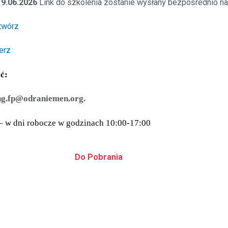
19.06.2026
Link do szkolenia zostanie wysłany bezpośrednio na
twórz
erz
ć:
ng.fp@odraniemen.org.
– w dni robocze w godzinach 10:00-17:00
Do Pobrania