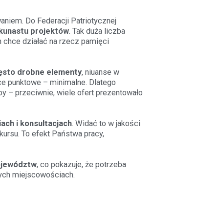
niem. Do Federacji Patriotycznej
lkunastu projektów
. Tak duża liczba
h chce działać na rzecz pamięci
zęsto drobne elementy
, niuanse w
ice punktowe – minimalne. Dlatego
aby – przeciwnie, wiele ofert prezentowało
ach i konsultacjach
. Widać to w jakości
kursu. To efekt Państwa pracy,
ojewództw
, co pokazuje, że potrzeba
ałych miejscowościach.