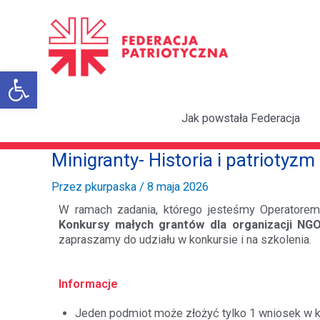
Przejdź
do
treści
Otwórz pasek narzędzi
Jak powstała Federacja
Minigranty- Historia i patriotyz
Przez
pkurpaska
/
8 maja 2026
W ramach zadania, którego jesteśmy Operatore
Konkursy małych grantów dla organizacji NGO
zapraszamy do udziału w konkursie i na szkolenia.
Informacje
Jeden podmiot może złożyć tylko 1 wniosek w k