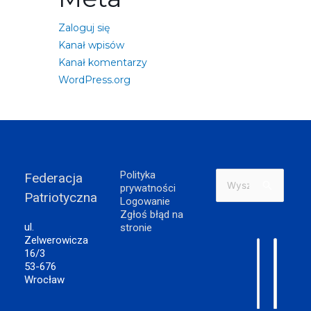
Zaloguj się
Kanał wpisów
Kanał komentarzy
WordPress.org
Polityka
Federacja
Szukaj
prywatności
Patriotyczna
dla:
Logowanie
Zgłoś błąd na
ul.
stronie
Zelwerowicza
16/3
53-676
Wrocław