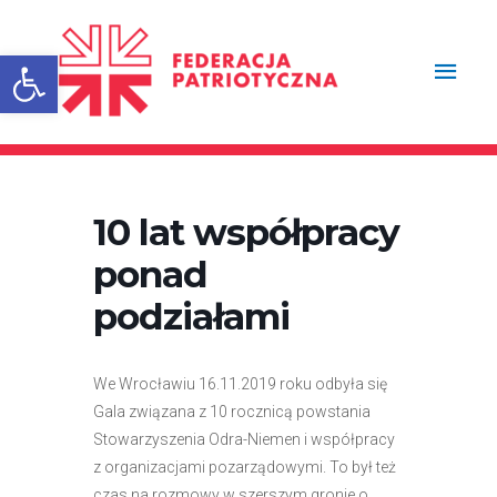
Przejdź
Głów
do
treści
Otwórz pasek narzędzi
men
10 lat współpracy
ponad
podziałami
We Wrocławiu 16.11.2019 roku odbyła się
Gala związana z 10 rocznicą powstania
Stowarzyszenia Odra-Niemen i współpracy
z organizacjami pozarządowymi. To był też
czas na rozmowy w szerszym gronie o