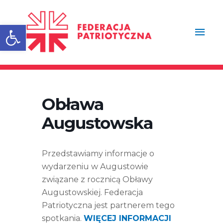
Przejdź
Głów
do
treści
Otwórz pasek narzędzi
men
Obława
Augustowska
Przedstawiamy informacje o
wydarzeniu w Augustowie
związane z rocznicą Obławy
Augustowskiej. Federacja
Patriotyczna jest partnerem tego
spotkania.
WIĘCEJ INFORMACJI