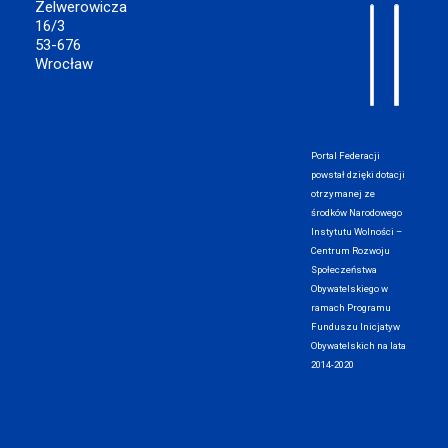
Zelwerowicza
16/3
53-676
Wrocław
Portal Federacji
powstał dzięki dotacji
otrzymanej ze
środków Narodowego
Instytutu Wolności –
Centrum Rozwoju
Społeczeństwa
Obywatelskiego w
ramach Programu
Funduszu Inicjatyw
Obywatelskich na lata
2014-2020